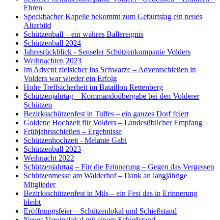
Ehren
Speckbacher Kapelle bekommt zum Geburtstag ein neues
Altarbild
Schützenball – ein wahres Ballereignis
Schützenball 2024
Jahresrückblick - Senseler Schützenkompanie Volders
Weihnachten 2023
Im Advent zielsicher ins Schwarze – Adventschießen in
Volders war wieder ein Erfolg
Hohe Treffsicherheit im Bataillon Rettenberg
Schützenjahrtag – Kommandoübergabe bei den Volderer
Schützen
Bezirksschützenfest in Tulfes – ein ganzes Dorf feiert
Goldene Hochzeit für Volders – Landesüblicher Empfang
Frühjahrsschießen – Ergebnisse
Schützenhochzeit - Melanie Gabl
Schützenball 2023
Weihnacht 2022
Schützenjahrtag – Für die Erinnerung – Gegen das Vergessen
Schützenmesse am Walderhof – Dank an langjährige
Mitglieder
Bezirksschützenfest in Mils – ein Fest das in Erinnerung
bleibt
Eröffnungsfeier – Schützenlokal und Schießstand
Neues Vereinslokal mit einem Schießstand