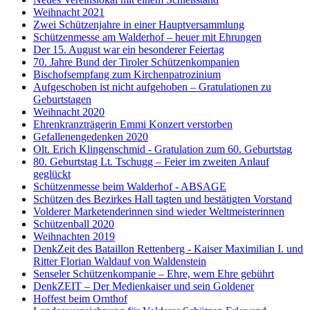
Weihnacht 2021
Zwei Schützenjahre in einer Hauptversammlung
Schützenmesse am Walderhof – heuer mit Ehrungen
Der 15. August war ein besonderer Feiertag
70. Jahre Bund der Tiroler Schützenkompanien
Bischofsempfang zum Kirchenpatrozinium
Aufgeschoben ist nicht aufgehoben – Gratulationen zu
Geburtstagen
Weihnacht 2020
Ehrenkranzträgerin Emmi Konzert verstorben
Gefallenengedenken 2020
Olt. Erich Klingenschmid - Gratulation zum 60. Geburtstag
80. Geburtstag Lt. Tschugg – Feier im zweiten Anlauf
geglückt
Schützenmesse beim Walderhof - ABSAGE
Schützen des Bezirkes Hall tagten und bestätigten Vorstand
Volderer Marketenderinnen sind wieder Weltmeisterinnen
Schützenball 2020
Weihnachten 2019
DenkZeit des Bataillon Rettenberg - Kaiser Maximilian I. und
Ritter Florian Waldauf von Waldenstein
Senseler Schützenkompanie – Ehre, wem Ehre gebührt
DenkZEIT – Der Medienkaiser und sein Goldener
Hoffest beim Ornthof