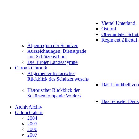
Viertel Unterland
Osttirol
Oberinntaler Schü
Regiment Zillertal
Alpenregion der Schützen
Auszeichnungen, Dienstgrade
und Schützenschnur
Die Tiroler Landeshymne
Chronik
Chronik
Allgemeiner historischer
Rückblick des Schützenwesens
Das Landlibell vo
Historischer Rückblick der
Schützenkompanie Volders
Das Senseler Den
Archiv
Archiv
Galerie
Galerie
2004
2005
2006
2007