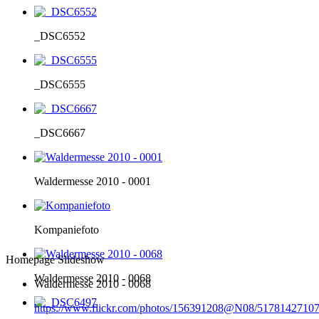
_DSC6552
_DSC6555
_DSC6667
Waldermesse 2010 - 0001
Kompaniefoto
Homepage Slideshow
Waldermesse 2010 - 0068
Waldermesse 2010 - 0068
https://www.flickr.com/photos/156391208@N08/51781427107