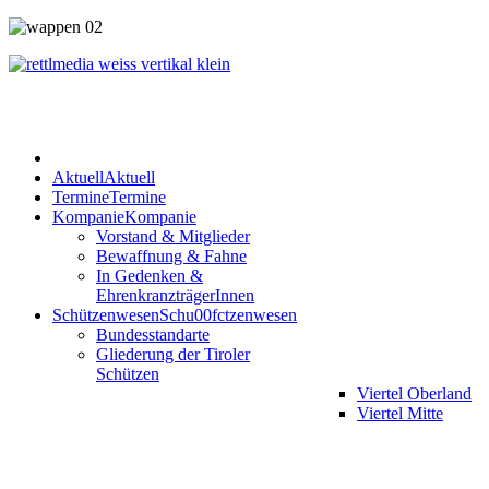
Aktuell
Aktuell
Termine
Termine
Kompanie
Kompanie
Vorstand & Mitglieder
Bewaffnung & Fahne
In Gedenken &
EhrenkranzträgerInnen
Schützenwesen
Schu00fctzenwesen
Bundesstandarte
Gliederung der Tiroler
Schützen
Viertel Oberland
Viertel Mitte