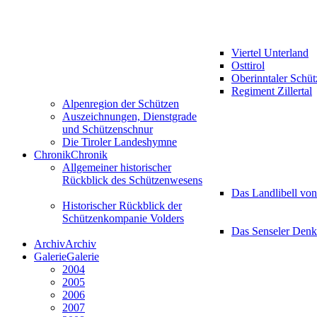
Viertel Unterland
Osttirol
Oberinntaler Schü
Regiment Zillertal
Alpenregion der Schützen
Auszeichnungen, Dienstgrade
und Schützenschnur
Die Tiroler Landeshymne
Chronik
Chronik
Allgemeiner historischer
Rückblick des Schützenwesens
Das Landlibell vo
Historischer Rückblick der
Schützenkompanie Volders
Das Senseler Den
Archiv
Archiv
Galerie
Galerie
2004
2005
2006
2007