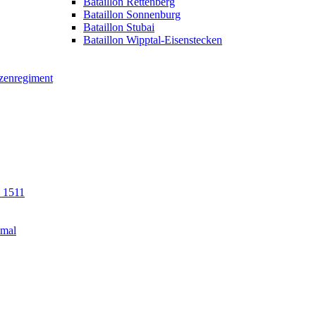
Bataillon Rettenberg
Bataillon Sonnenburg
Bataillon Stubai
Bataillon Wipptal-Eisenstecken
tzenregiment
n 1511
kmal