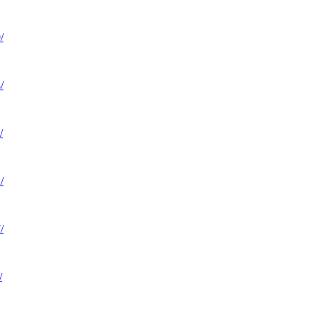
/
/
/
/
/
/