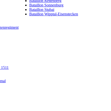
Bataillon Rettenberg
Bataillon Sonnenburg
Bataillon Stubai
Bataillon Wipptal-Eisenstecken
tzenregiment
n 1511
kmal