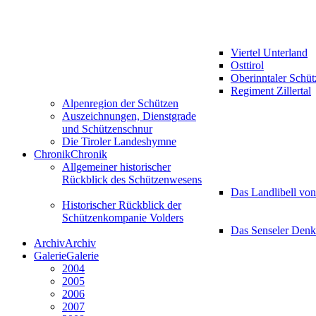
Viertel Unterland
Osttirol
Oberinntaler Schü
Regiment Zillertal
Alpenregion der Schützen
Auszeichnungen, Dienstgrade
und Schützenschnur
Die Tiroler Landeshymne
Chronik
Chronik
Allgemeiner historischer
Rückblick des Schützenwesens
Das Landlibell vo
Historischer Rückblick der
Schützenkompanie Volders
Das Senseler Den
Archiv
Archiv
Galerie
Galerie
2004
2005
2006
2007