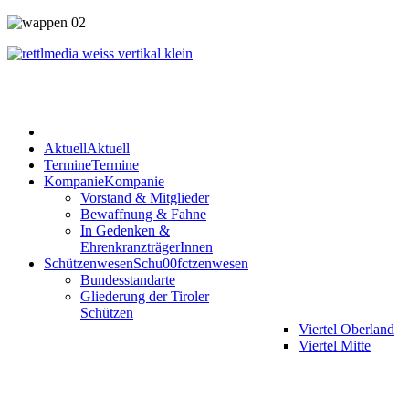
Aktuell
Aktuell
Termine
Termine
Kompanie
Kompanie
Vorstand & Mitglieder
Bewaffnung & Fahne
In Gedenken &
EhrenkranzträgerInnen
Schützenwesen
Schu00fctzenwesen
Bundesstandarte
Gliederung der Tiroler
Schützen
Viertel Oberland
Viertel Mitte