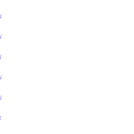
/
/
/
/
/
/