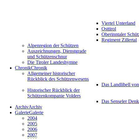
Viertel Unterland
Osttirol
Oberinntaler Schü
Regiment Zillertal
Alpenregion der Schützen
Auszeichnungen, Dienstgrade
und Schützenschnur
Die Tiroler Landeshymne
Chronik
Chronik
Allgemeiner historischer
Rückblick des Schützenwesens
Das Landlibell vo
Historischer Rückblick der
Schützenkompanie Volders
Das Senseler Den
Archiv
Archiv
Galerie
Galerie
2004
2005
2006
2007