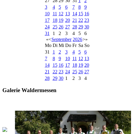
27
28
29
30
31
1
2
3
4
5
6
7
8
9
10
11
12
13
14
15
16
17
18
19
20
21
22
23
24
25
26
27
28
29
30
31
1
2
3
4
5
6
«
<
September
2026
>
»
Mo
Di
Mi
Do
Fr
Sa
So
31
1
2
3
4
5
6
7
8
9
10
11
12
13
14
15
16
17
18
19
20
21
22
23
24
25
26
27
28
29
30
1
2
3
4
Galerie Waldermessen