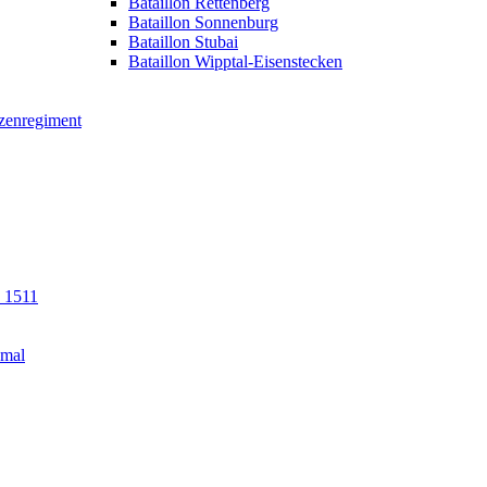
Bataillon Rettenberg
Bataillon Sonnenburg
Bataillon Stubai
Bataillon Wipptal-Eisenstecken
tzenregiment
n 1511
kmal