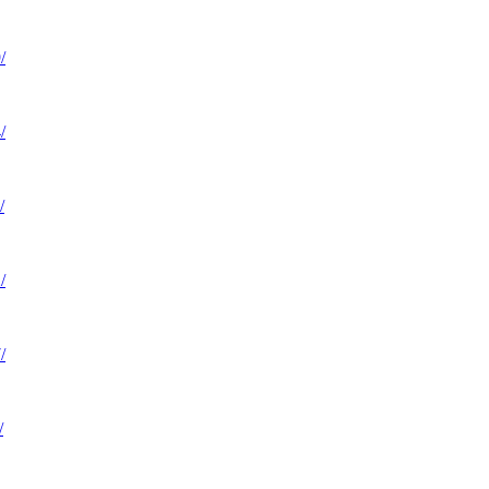
/
/
/
/
/
/