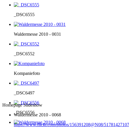
_DSC6555
Waldermesse 2010 - 0031
_DSC6552
Kompaniefoto
_DSC6497
Homepage Slideshow
_DSC6556
Waldermesse 2010 - 0068
https://www.flickr.com/photos/156391208@N08/51781427107