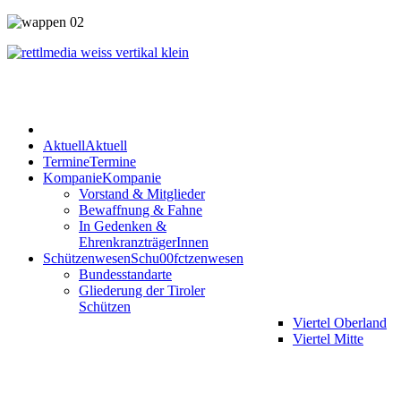
Aktuell
Aktuell
Termine
Termine
Kompanie
Kompanie
Vorstand & Mitglieder
Bewaffnung & Fahne
In Gedenken &
EhrenkranzträgerInnen
Schützenwesen
Schu00fctzenwesen
Bundesstandarte
Gliederung der Tiroler
Schützen
Viertel Oberland
Viertel Mitte