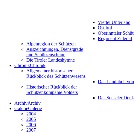
Viertel Unterland
Osttirol
Oberinntaler Schü
Regiment Zillertal
Alpenregion der Schützen
Auszeichnungen, Dienstgrade
und Schützenschnur
Die Tiroler Landeshymne
Chronik
Chronik
Allgemeiner historischer
Rückblick des Schützenwesens
Das Landlibell vo
Historischer Rückblick der
Schützenkompanie Volders
Das Senseler Den
Archiv
Archiv
Galerie
Galerie
2004
2005
2006
2007