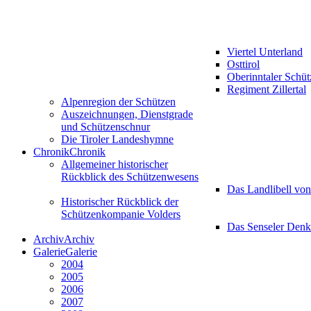
Viertel Unterland
Osttirol
Oberinntaler Schü
Regiment Zillertal
Alpenregion der Schützen
Auszeichnungen, Dienstgrade
und Schützenschnur
Die Tiroler Landeshymne
Chronik
Chronik
Allgemeiner historischer
Rückblick des Schützenwesens
Das Landlibell vo
Historischer Rückblick der
Schützenkompanie Volders
Das Senseler Den
Archiv
Archiv
Galerie
Galerie
2004
2005
2006
2007