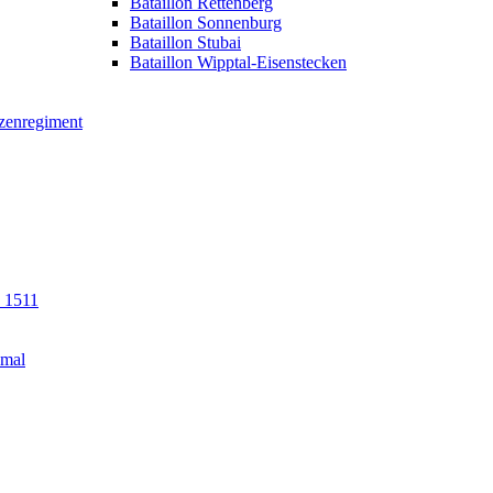
Bataillon Rettenberg
Bataillon Sonnenburg
Bataillon Stubai
Bataillon Wipptal-Eisenstecken
tzenregiment
n 1511
kmal