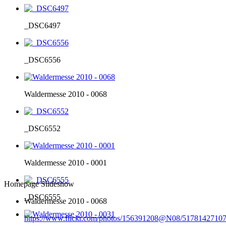
_DSC6497
_DSC6556
Waldermesse 2010 - 0068
_DSC6552
Waldermesse 2010 - 0001
Homepage Slideshow
_DSC6555
Waldermesse 2010 - 0068
https://www.flickr.com/photos/156391208@N08/51781427107