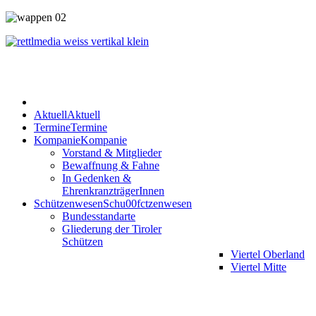
Aktuell
Aktuell
Termine
Termine
Kompanie
Kompanie
Vorstand & Mitglieder
Bewaffnung & Fahne
In Gedenken &
EhrenkranzträgerInnen
Schützenwesen
Schu00fctzenwesen
Bundesstandarte
Gliederung der Tiroler
Schützen
Viertel Oberland
Viertel Mitte