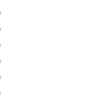
/
/
/
/
/
/