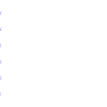
/
/
/
/
/
/