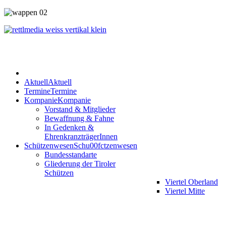
Aktuell
Aktuell
Termine
Termine
Kompanie
Kompanie
Vorstand & Mitglieder
Bewaffnung & Fahne
In Gedenken &
EhrenkranzträgerInnen
Schützenwesen
Schu00fctzenwesen
Bundesstandarte
Gliederung der Tiroler
Schützen
Viertel Oberland
Viertel Mitte