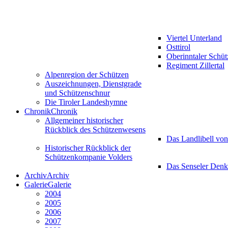
Viertel Unterland
Osttirol
Oberinntaler Schü
Regiment Zillertal
Alpenregion der Schützen
Auszeichnungen, Dienstgrade
und Schützenschnur
Die Tiroler Landeshymne
Chronik
Chronik
Allgemeiner historischer
Rückblick des Schützenwesens
Das Landlibell vo
Historischer Rückblick der
Schützenkompanie Volders
Das Senseler Den
Archiv
Archiv
Galerie
Galerie
2004
2005
2006
2007