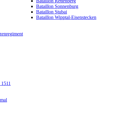
Bataillon Rettenberg
Bataillon Sonnenburg
Bataillon Stubai
Bataillon Wipptal-Eisenstecken
tzenregiment
n 1511
kmal