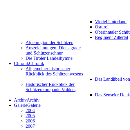
Viertel Unterland
Osttirol
Oberinntaler Schü
Regiment Zillertal
Alpenregion der Schützen
Auszeichnungen, Dienstgrade
und Schützenschnur
Die Tiroler Landeshymne
Chronik
Chronik
Allgemeiner historischer
Rückblick des Schützenwesens
Das Landlibell vo
Historischer Rückblick der
Schützenkompanie Volders
Das Senseler Den
Archiv
Archiv
Galerie
Galerie
2004
2005
2006
2007