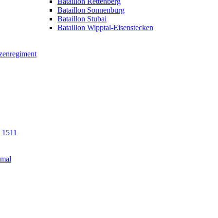
Bataillon Rettenberg
Bataillon Sonnenburg
Bataillon Stubai
Bataillon Wipptal-Eisenstecken
tzenregiment
n 1511
kmal