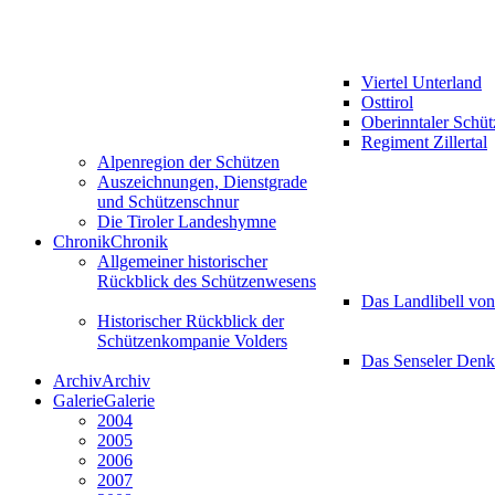
Viertel Unterland
Osttirol
Oberinntaler Schü
Regiment Zillertal
Alpenregion der Schützen
Auszeichnungen, Dienstgrade
und Schützenschnur
Die Tiroler Landeshymne
Chronik
Chronik
Allgemeiner historischer
Rückblick des Schützenwesens
Das Landlibell vo
Historischer Rückblick der
Schützenkompanie Volders
Das Senseler Den
Archiv
Archiv
Galerie
Galerie
2004
2005
2006
2007