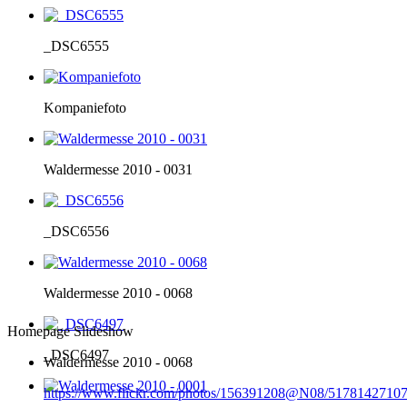
_DSC6555
Kompaniefoto
Waldermesse 2010 - 0031
_DSC6556
Waldermesse 2010 - 0068
Homepage Slideshow
_DSC6497
Waldermesse 2010 - 0068
https://www.flickr.com/photos/156391208@N08/51781427107