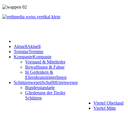
Aktuell
Aktuell
Termine
Termine
Kompanie
Kompanie
Vorstand & Mitglieder
Bewaffnung & Fahne
In Gedenken &
EhrenkranzträgerInnen
Schützenwesen
Schu00fctzenwesen
Bundesstandarte
Gliederung der Tiroler
Schützen
Viertel Oberland
Viertel Mitte