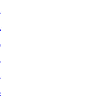
/
/
/
/
/
/