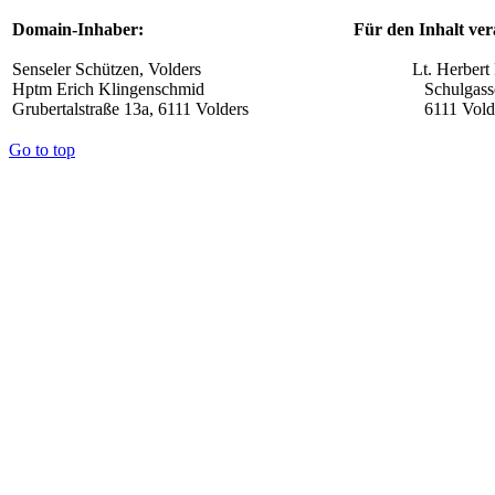
Domain-Inhaber:
Für den Inhalt ver
Senseler Schützen, Volders
Lt. Herbert 
Hptm Erich Klingenschmid
Schulgass
Grubertalstraße 13a, 6111 Volders
6111 Vold
Go to top