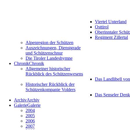
Viertel Unterland
Osttirol
Oberinntaler Schü
Regiment Zillertal
Alpenregion der Schützen
Auszeichnungen, Dienstgrade
und Schützenschnur
Die Tiroler Landeshymne
Chronik
Chronik
Allgemeiner historischer
Rückblick des Schützenwesens
Das Landlibell vo
Historischer Rückblick der
Schützenkompanie Volders
Das Senseler Den
Archiv
Archiv
Galerie
Galerie
2004
2005
2006
2007