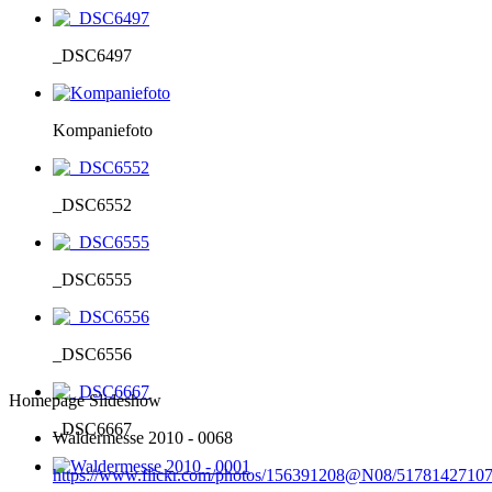
_DSC6497
Kompaniefoto
_DSC6552
_DSC6555
_DSC6556
Homepage Slideshow
_DSC6667
Waldermesse 2010 - 0068
https://www.flickr.com/photos/156391208@N08/51781427107