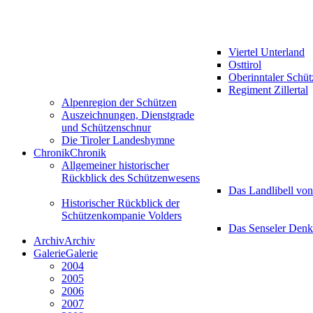
Viertel Unterland
Osttirol
Oberinntaler Schü
Regiment Zillertal
Alpenregion der Schützen
Auszeichnungen, Dienstgrade
und Schützenschnur
Die Tiroler Landeshymne
Chronik
Chronik
Allgemeiner historischer
Rückblick des Schützenwesens
Das Landlibell vo
Historischer Rückblick der
Schützenkompanie Volders
Das Senseler Den
Archiv
Archiv
Galerie
Galerie
2004
2005
2006
2007