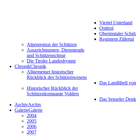
Viertel Unterland
Osttirol
Oberinntaler Schü
Regiment Zillertal
Alpenregion der Schützen
Auszeichnungen, Dienstgrade
und Schützenschnur
Die Tiroler Landeshymne
Chronik
Chronik
Allgemeiner historischer
Rückblick des Schützenwesens
Das Landlibell vo
Historischer Rückblick der
Schützenkompanie Volders
Das Senseler Den
Archiv
Archiv
Galerie
Galerie
2004
2005
2006
2007