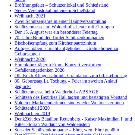
Eröffnungsfeier – Schützenlokal und Schießstand
Neues Vereinslokal mit einem Schießstand
Weihnacht 2021
Zwei Schützenjahre in einer Hauptversammlung
Schützenmesse am Walderhof – heuer mit Ehrungen
Der 15. August war ein besonderer Feiertag
70. Jahre Bund der Tiroler Schützenkompanien
Bischofsempfang zum Kirchenpatrozinium
Aufgeschoben ist nicht aufgehoben – Gratulationen zu
Geburtstagen
Weihnacht 2020
Ehrenkranzträgerin Emmi Konzert verstorben
Gefallenengedenken 2020
Olt. Erich Klingenschmid - Gratulation zum 60. Geburtstag
80. Geburtstag Lt. Tschugg – Feier im zweiten Anlauf
geglückt
Schützenmesse beim Walderhof - ABSAGE
Schützen des Bezirkes Hall tagten und bestätigten Vorstand
Volderer Marketenderinnen sind wieder Weltmeisterinnen
Schützenball 2020
Weihnachten 2019
DenkZeit des Bataillon Rettenberg - Kaiser Maximilian I. und
Ritter Florian Waldauf von Waldenstein
Senseler Schützenkompanie – Ehre, wem Ehre gebührt