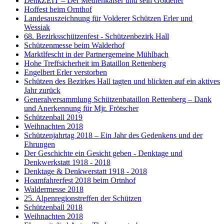
DenkZEIT – Der Medienkaiser und sein Goldener
Hoffest beim Ornthof
Landesauszeichnung für Volderer Schützen Erler und
Wessiak
68. Bezirksschützenfest - Schützenbezirk Hall
Schützenmesse beim Walderhof
Marktlfescht in der Partnergemeine Mühlbach
Hohe Treffsicherheit im Bataillon Rettenberg
Engelbert Erler verstorben
Schützen des Bezirkes Hall tagten und blickten auf ein aktives
Jahr zurück
Generalversammlung Schützenbataillon Rettenberg – Dank
und Anerkennung für Mjr. Frötscher
Schützenball 2019
Weihnachten 2018
Schützenjahrtag 2018 – Ein Jahr des Gedenkens und der
Ehrungen
Der Geschichte ein Gesicht geben - Denktage und
Denkwerkstatt 1918 - 2018
Denktage & Denkwerstatt 1918 - 2018
Hoamfahrerfest 2018 beim Ortnhof
Waldermesse 2018
25. Alpenregionstreffen der Schützen
Schützenball 2018
Weihnachten 2018