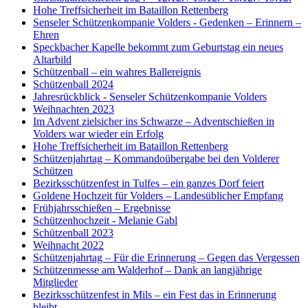
Hohe Treffsicherheit im Bataillon Rettenberg
Senseler Schützenkompanie Volders - Gedenken – Erinnern –
Ehren
Speckbacher Kapelle bekommt zum Geburtstag ein neues
Altarbild
Schützenball – ein wahres Ballereignis
Schützenball 2024
Jahresrückblick - Senseler Schützenkompanie Volders
Weihnachten 2023
Im Advent zielsicher ins Schwarze – Adventschießen in
Volders war wieder ein Erfolg
Hohe Treffsicherheit im Bataillon Rettenberg
Schützenjahrtag – Kommandoübergabe bei den Volderer
Schützen
Bezirksschützenfest in Tulfes – ein ganzes Dorf feiert
Goldene Hochzeit für Volders – Landesüblicher Empfang
Frühjahrsschießen – Ergebnisse
Schützenhochzeit - Melanie Gabl
Schützenball 2023
Weihnacht 2022
Schützenjahrtag – Für die Erinnerung – Gegen das Vergessen
Schützenmesse am Walderhof – Dank an langjährige
Mitglieder
Bezirksschützenfest in Mils – ein Fest das in Erinnerung
bleibt