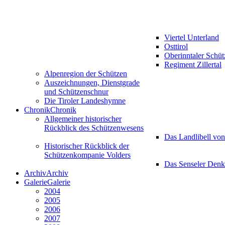
Viertel Unterland
Osttirol
Oberinntaler Schü
Regiment Zillertal
Alpenregion der Schützen
Auszeichnungen, Dienstgrade
und Schützenschnur
Die Tiroler Landeshymne
Chronik
Chronik
Allgemeiner historischer
Rückblick des Schützenwesens
Das Landlibell vo
Historischer Rückblick der
Schützenkompanie Volders
Das Senseler Den
Archiv
Archiv
Galerie
Galerie
2004
2005
2006
2007