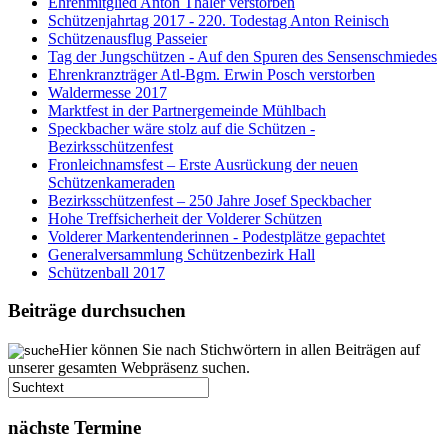
Ehrenmitglied Anton Thaler verstorben
Schützenjahrtag 2017 - 220. Todestag Anton Reinisch
Schützenausflug Passeier
Tag der Jungschützen - Auf den Spuren des Sensenschmiedes
Ehrenkranzträger Atl-Bgm. Erwin Posch verstorben
Waldermesse 2017
Marktfest in der Partnergemeinde Mühlbach
Speckbacher wäre stolz auf die Schützen -
Bezirksschützenfest
Fronleichnamsfest – Erste Ausrückung der neuen
Schützenkameraden
Bezirksschützenfest – 250 Jahre Josef Speckbacher
Hohe Treffsicherheit der Volderer Schützen
Volderer Markentenderinnen - Podestplätze gepachtet
Generalversammlung Schützenbezirk Hall
Schützenball 2017
Beiträge durchsuchen
Hier können Sie nach Stichwörtern in allen Beiträgen auf
unserer gesamten Webpräsenz suchen.
nächste Termine