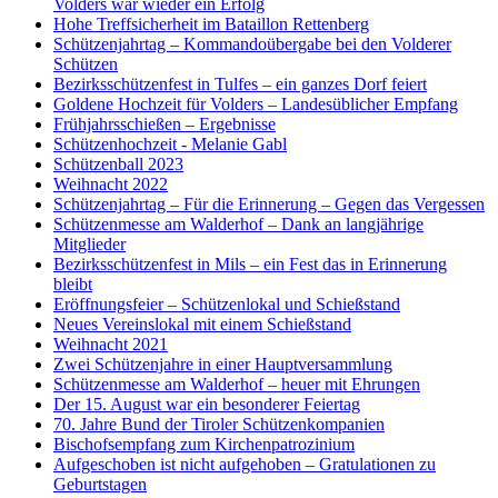
Volders war wieder ein Erfolg
Hohe Treffsicherheit im Bataillon Rettenberg
Schützenjahrtag – Kommandoübergabe bei den Volderer
Schützen
Bezirksschützenfest in Tulfes – ein ganzes Dorf feiert
Goldene Hochzeit für Volders – Landesüblicher Empfang
Frühjahrsschießen – Ergebnisse
Schützenhochzeit - Melanie Gabl
Schützenball 2023
Weihnacht 2022
Schützenjahrtag – Für die Erinnerung – Gegen das Vergessen
Schützenmesse am Walderhof – Dank an langjährige
Mitglieder
Bezirksschützenfest in Mils – ein Fest das in Erinnerung
bleibt
Eröffnungsfeier – Schützenlokal und Schießstand
Neues Vereinslokal mit einem Schießstand
Weihnacht 2021
Zwei Schützenjahre in einer Hauptversammlung
Schützenmesse am Walderhof – heuer mit Ehrungen
Der 15. August war ein besonderer Feiertag
70. Jahre Bund der Tiroler Schützenkompanien
Bischofsempfang zum Kirchenpatrozinium
Aufgeschoben ist nicht aufgehoben – Gratulationen zu
Geburtstagen