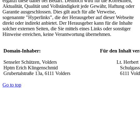
ergänzt diese daher bei Bedarf. Dennoch wird für die Korrektheit,
Aktualität, Qualität und Vollständigkeit jede Gewähr, Haftung oder
Garantie ausgeschlossen. Dies gilt auch für alle Verweise,
sogenannte "Hyperlinks", die der Herausgeber auf dieser Webseite
direkt oder indirekt anbietet. Der Herausgeber kann für die Inhalte
solcher externen Seiten, die Sie mittels eines Links oder sonstiger
Hinweise erreichen, keine Verantwortung übernehmen.
Domain-Inhaber:
Für den Inhalt ver
Senseler Schützen, Volders
Lt. Herbert 
Hptm Erich Klingenschmid
Schulgass
Grubertalstraße 13a, 6111 Volders
6111 Vold
Go to top