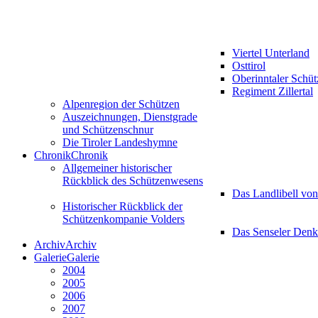
Viertel Unterland
Osttirol
Oberinntaler Schü
Regiment Zillertal
Alpenregion der Schützen
Auszeichnungen, Dienstgrade
und Schützenschnur
Die Tiroler Landeshymne
Chronik
Chronik
Allgemeiner historischer
Rückblick des Schützenwesens
Das Landlibell vo
Historischer Rückblick der
Schützenkompanie Volders
Das Senseler Den
Archiv
Archiv
Galerie
Galerie
2004
2005
2006
2007