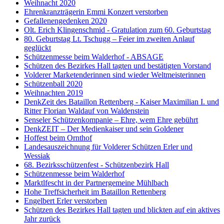
Weihnacht 2020
Ehrenkranzträgerin Emmi Konzert verstorben
Gefallenengedenken 2020
Olt. Erich Klingenschmid - Gratulation zum 60. Geburtstag
80. Geburtstag Lt. Tschugg – Feier im zweiten Anlauf
geglückt
Schützenmesse beim Walderhof - ABSAGE
Schützen des Bezirkes Hall tagten und bestätigten Vorstand
Volderer Marketenderinnen sind wieder Weltmeisterinnen
Schützenball 2020
Weihnachten 2019
DenkZeit des Bataillon Rettenberg - Kaiser Maximilian I. und
Ritter Florian Waldauf von Waldenstein
Senseler Schützenkompanie – Ehre, wem Ehre gebührt
DenkZEIT – Der Medienkaiser und sein Goldener
Hoffest beim Ornthof
Landesauszeichnung für Volderer Schützen Erler und
Wessiak
68. Bezirksschützenfest - Schützenbezirk Hall
Schützenmesse beim Walderhof
Marktlfescht in der Partnergemeine Mühlbach
Hohe Treffsicherheit im Bataillon Rettenberg
Engelbert Erler verstorben
Schützen des Bezirkes Hall tagten und blickten auf ein aktives
Jahr zurück