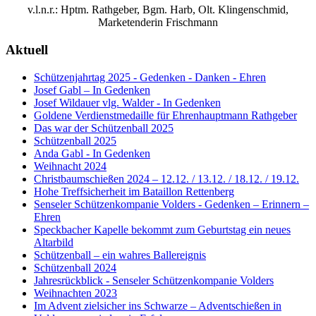
v.l.n.r.: Hptm. Rathgeber, Bgm. Harb, Olt. Klingenschmid,
Marketenderin Frischmann
Aktuell
Schützenjahrtag 2025 - Gedenken - Danken - Ehren
Josef Gabl – In Gedenken
Josef Wildauer vlg. Walder - In Gedenken
Goldene Verdienstmedaille für Ehrenhauptmann Rathgeber
Das war der Schützenball 2025
Schützenball 2025
Anda Gabl - In Gedenken
Weihnacht 2024
Christbaumschießen 2024 – 12.12. / 13.12. / 18.12. / 19.12.
Hohe Treffsicherheit im Bataillon Rettenberg
Senseler Schützenkompanie Volders - Gedenken – Erinnern –
Ehren
Speckbacher Kapelle bekommt zum Geburtstag ein neues
Altarbild
Schützenball – ein wahres Ballereignis
Schützenball 2024
Jahresrückblick - Senseler Schützenkompanie Volders
Weihnachten 2023
Im Advent zielsicher ins Schwarze – Adventschießen in