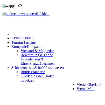
Aktuell
Aktuell
Termine
Termine
Kompanie
Kompanie
Vorstand & Mitglieder
Bewaffnung & Fahne
In Gedenken &
EhrenkranzträgerInnen
Schützenwesen
Schu00fctzenwesen
Bundesstandarte
Gliederung der Tiroler
Schützen
Viertel Oberland
Viertel Mitte