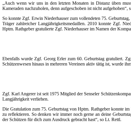
„Auch wenn wir uns in den letzten Monaten in Distanz üben musst
Kameraden nachzuholen, denn aufgeschoben ist nicht aufgehoben“, 
So konnte Zgf. Erwin Niederhauser zum vollendeten 75. Geburtstag, d
Träger zahlreicher Langjährigkeitsmedaillen. 2010 konnte Zgf. Nie
Hptm. Rathgeber gratulierte Zgf. Niederhauser im Namen der Kompanie
Ebenfalls wurde Zgf. Georg Erler zum 60. Geburtstag gratuliert. Zgf
Schützenwesen hinaus in mehreren Vereinen aktiv tätig ist, wurde ih
Zgf. Karl Angerer ist seit 1975 Mitglied der Senseler Schützenkompan
Langjährigkeit verliehen.
Die Gratulation zum 75. Geburtstag von Hptm. Rathgeber konnte im 
zu reflektieren. So denken wir immer noch gerne an deine Geburtst
der Schützen für dich zum Ausdruck gebracht hast“, so Lt. Rettl.