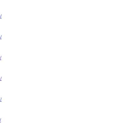
/
/
/
/
/
/