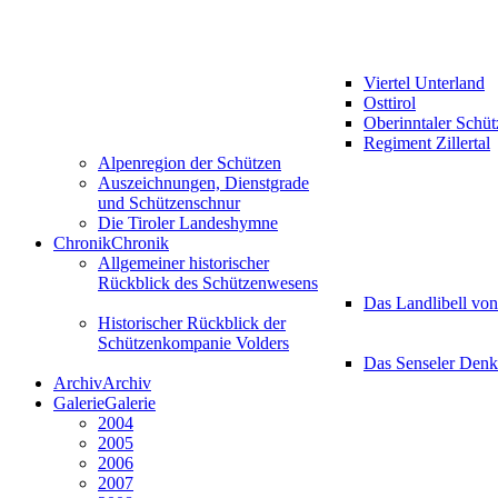
Viertel Unterland
Osttirol
Oberinntaler Schü
Regiment Zillertal
Alpenregion der Schützen
Auszeichnungen, Dienstgrade
und Schützenschnur
Die Tiroler Landeshymne
Chronik
Chronik
Allgemeiner historischer
Rückblick des Schützenwesens
Das Landlibell vo
Historischer Rückblick der
Schützenkompanie Volders
Das Senseler Den
Archiv
Archiv
Galerie
Galerie
2004
2005
2006
2007