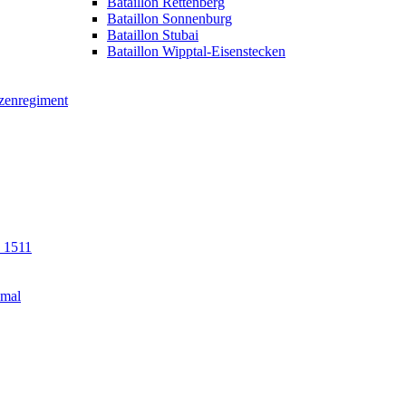
Bataillon Rettenberg
Bataillon Sonnenburg
Bataillon Stubai
Bataillon Wipptal-Eisenstecken
tzenregiment
n 1511
kmal