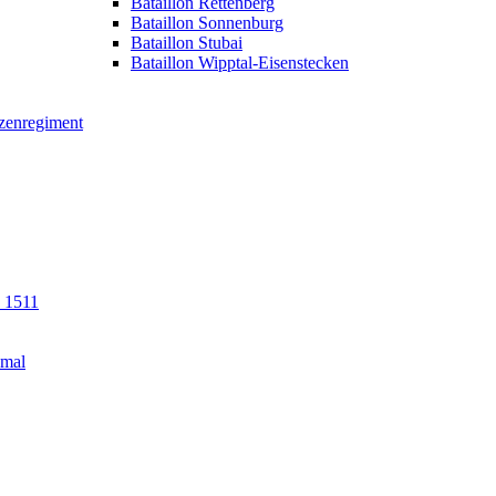
Bataillon Rettenberg
Bataillon Sonnenburg
Bataillon Stubai
Bataillon Wipptal-Eisenstecken
tzenregiment
n 1511
kmal