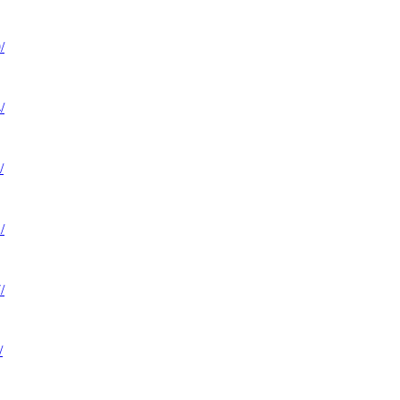
/
/
/
/
/
/