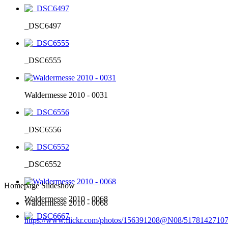
_DSC6497
_DSC6555
Waldermesse 2010 - 0031
_DSC6556
_DSC6552
Homepage Slideshow
Waldermesse 2010 - 0068
Waldermesse 2010 - 0068
https://www.flickr.com/photos/156391208@N08/51781427107