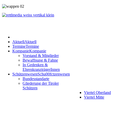
Aktuell
Aktuell
Termine
Termine
Kompanie
Kompanie
Vorstand & Mitglieder
Bewaffnung & Fahne
In Gedenken &
EhrenkranzträgerInnen
Schützenwesen
Schu00fctzenwesen
Bundesstandarte
Gliederung der Tiroler
Schützen
Viertel Oberland
Viertel Mitte