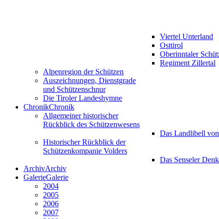
Viertel Unterland
Osttirol
Oberinntaler Schü
Regiment Zillertal
Alpenregion der Schützen
Auszeichnungen, Dienstgrade
und Schützenschnur
Die Tiroler Landeshymne
Chronik
Chronik
Allgemeiner historischer
Rückblick des Schützenwesens
Das Landlibell vo
Historischer Rückblick der
Schützenkompanie Volders
Das Senseler Den
Archiv
Archiv
Galerie
Galerie
2004
2005
2006
2007