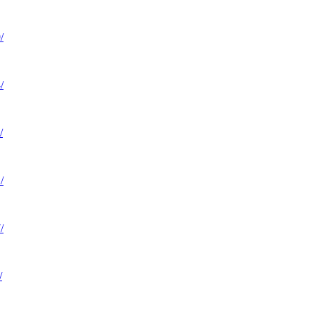
/
/
/
/
/
/