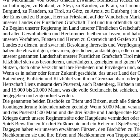
zu Lothringen, zu Brabant, zu Steyr, zu Kärnten, zu Krain, zu Limb
Burgund, zu Flandern, zu Tirol, zu Görz, zu Artois, zu Duisburg ( i
der Enns und zu Burgau, Herr zu Friesland, auf der Windischen Mark
unseres Landes der Fürstlichen Grafschaft Tirol und tun öffentlich kun
Zu Beginn unserer Regierung im Land unserer Fürstlichen Grafschaft T
und alten Gewohnheiten und Herkommen bleiben zu lassen, und haben 
unseren Vorfahren, Fürsten und Herren zu Österreich und Grafen zu Tir
Landes zu dienen, und zwar mit Besoldung ihrerseits und Verpflegung 
haben die ehrwürdigen, ehrsamen, geistlichen, andächtigen, edlen und 
unserer genannten Landschaft unserer Fürstlichen Grafschaft Tirol mi
Kitzbühel sich aus besonderem, untertänigem, geneigten und gutem Wi
Nutzen, doch ohne Verzicht auf ihre Freiheiten und Privilegien und, so
Wenn es in naher oder ferner Zukunft geschieht, das unser Land der Gr
Rattenberg, Kufstein und Kitzbühel von ihrem Grenznachbarn oder jem
Herrschaft Lienz mitsamt dem Pustertal, auch Rattenberg, Kufstein un
und 15.000 bis 20.000 Mann, was die volle Streitmacht ist, schicken
beigegeben und zugeordnet werden.
Die genannten beiden Bischöfe zu Trient und Brixen, auch alle Stände
Kontingentierung folgendermaßen geeinigt: Wenn 5.000 Mann veransch
und das Pustertal 500 Mann und die drei Städte und Landgerichte Ra
Krieges durch unsere Regimentsräte oder Hauptleute vermindert oder v
Spieß Bewaffneten für drei Fußknechte und ein Reiter mit Spießzeug
Dagegen haben wir unseren erwähnten Fürsten, den Bischöfen zu Tri
Nachkommen sie und ihre Erben und Nachkommen von Truppenstellungen