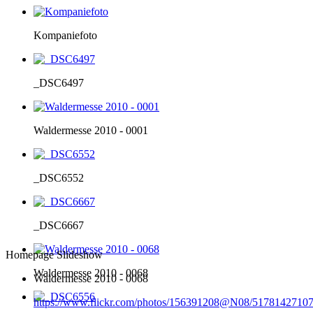
Kompaniefoto
_DSC6497
Waldermesse 2010 - 0001
_DSC6552
_DSC6667
Homepage Slideshow
Waldermesse 2010 - 0068
Waldermesse 2010 - 0068
https://www.flickr.com/photos/156391208@N08/51781427107