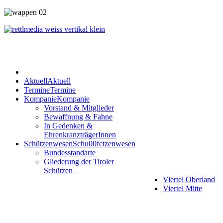
Aktuell
Aktuell
Termine
Termine
Kompanie
Kompanie
Vorstand & Mitglieder
Bewaffnung & Fahne
In Gedenken &
EhrenkranzträgerInnen
Schützenwesen
Schu00fctzenwesen
Bundesstandarte
Gliederung der Tiroler
Schützen
Viertel Oberland
Viertel Mitte