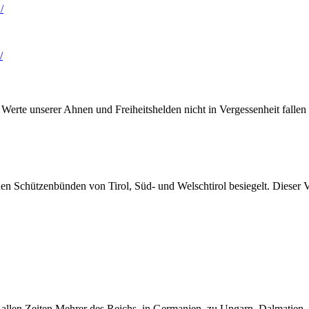
/
/
 Werte unserer Ahnen und Freiheitshelden nicht in Vergessenheit fallen 
 Schützenbünden von Tirol, Süd- und Welschtirol besiegelt. Dieser V
allen Zeiten Mehrer des Reichs, in Germanien, zu Ungarn, Dalmatien,