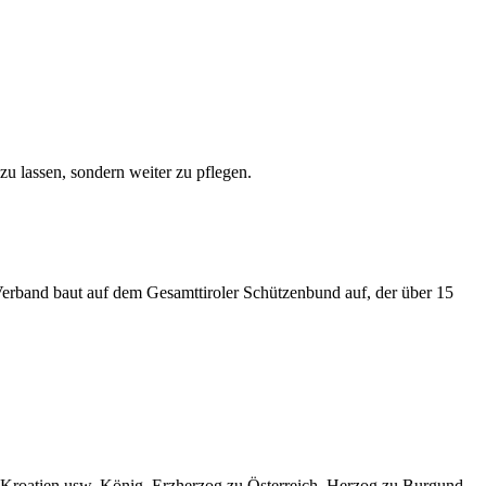
zu lassen, sondern weiter zu pflegen.
erband baut auf dem Gesamttiroler Schützenbund auf, der über 15
 Kroatien usw. König, Erzherzog zu Österreich, Herzog zu Burgund,