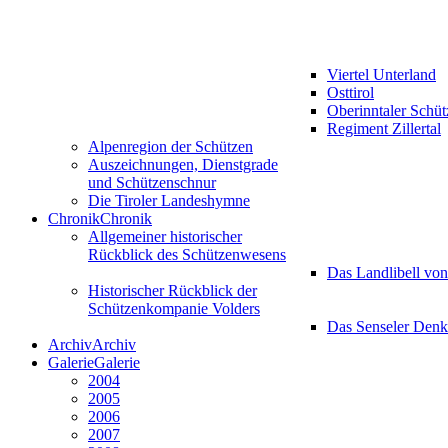
Viertel Unterland
Osttirol
Oberinntaler Schü
Regiment Zillertal
Alpenregion der Schützen
Auszeichnungen, Dienstgrade
und Schützenschnur
Die Tiroler Landeshymne
Chronik
Chronik
Allgemeiner historischer
Rückblick des Schützenwesens
Das Landlibell vo
Historischer Rückblick der
Schützenkompanie Volders
Das Senseler Den
Archiv
Archiv
Galerie
Galerie
2004
2005
2006
2007