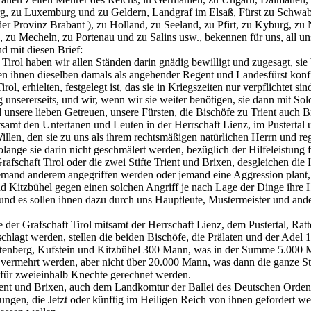
urg, zu Luxemburg und zu Geldern, Landgraf im Elsaß, Fürst zu Schwa
n der Provinz Brabant ), zu Holland, zu Seeland, zu Pfirt, zu Kyburg,
, zu Mecheln, zu Portenau und zu Salins usw., bekennen für uns, all 
d mit diesen Brief:
irol haben wir allen Ständen darin gnädig bewilligt und zugesagt, sie b
ihnen dieselben damals als angehender Regent und Landesfürst konfirmi
ol, erhielten, festgelegt ist, das sie in Kriegszeiten nur verpflichtet 
unsererseits, und wir, wenn wir sie weiter benötigen, sie dann mit So
unsere lieben Getreuen, unsere Fürsten, die Bischöfe zu Trient auch Br
tsamt den Untertanen und Leuten in der Herrschaft Lienz, im Pustertal
llen, den sie zu uns als ihrem rechtsmäßigen natürlichen Herrn und reg
lange sie darin nicht geschmälert werden, bezüglich der Hilfeleistung f
afschaft Tirol oder die zwei Stifte Trient und Brixen, desgleichen die H
and anderem angegriffen werden oder jemand eine Aggression plant, da
d Kitzbühel gegen einen solchen Angriff je nach Lage der Dinge ihre Hi
, und es sollen ihnen dazu durch uns Hauptleute, Mustermeister und and
 der Grafschaft Tirol mitsamt der Herrschaft Lienz, dem Pustertal, Rat
lagt werden, stellen die beiden Bischöfe, die Prälaten und der Adel 
ttenberg, Kufstein und Kitzbühel 300 Mann, was in der Summe 5.000 M
ermehrt werden, aber nicht über 20.000 Mann, was dann die ganze Strei
 für zweieinhalb Knechte gerechnet werden.
ent und Brixen, auch dem Landkomtur der Ballei des Deutschen Ordens
, die Jetzt oder künftig im Heiligen Reich von ihnen gefordert werde