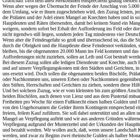
Grafschaft Tirol dem alten Herkommen entsprechend gnädig bleiben l
Wenn aber wegen der Übermacht der Feinde der Anschlag von 5.000 Ma
dem Umfang, wie er ihnen zugeschrieben wird, den Zuzug leisten, jed
die Prälaten und der Adel einen Mangel an Knechten haben und in solc
Hauptleuten und Räten übersenden, damit bei keinem Stand ein Mangel
weigern, sondern sofort bei Erhalt der Aufforderung ins Feld oder do
nicht irgendwo still liegen, sondern jeden Tag mindestens vier Deu
Wenn aber die Feindesgefahr so groß und überraschend ist, das die St
durch die Obrigkeit und die Hauptleute diese Feindesnot verkünden, 
bleiben, bis die obgenannten 20.000 Mann ins Feld kommen und das He
Aufforderungen nicht zuziehen, sollen an Leib und Gut bestraft wer
Bei diesem Zuzug sollen alle ledigen Dienstleute und Knechte, auc
und auf unsere Verpflegungskosten mit den Städten und Gerichten, in
uns ersetzt wird. Doch sollen die obgenannten beiden Bischöfe, Präla
oder Nachkommen uns, unseren Erben oder Nachkommen gegenüber nich
den Stiften, Herrschaften und Gerichten zu ziehen, sondern diese Hil
Und bei solchem Zuzug, wie er vom kleinsten bis zum größten Ansc
beiden Bischöfen, auch denen von Lienz und aus dem Pustertal mitsam
Freiheiten pro Woche für einen Fußknecht einen halben Gulden und f
von den Ungehorsamen die Gelder ihrem Kontingent entsprechend eint
freiem, feilem Kauf zuführen. Sie soll dabei unterstützt und an allen
Mangel an Verpflegung auftritt und wir aus anderen Gründen während 
Verpflegung aufgrund der Musterzettel und der Urkunden der Hauptleu
und bezahlt werden. Wir wollen auch, daß, wenn unsere Landschaft 
werden, und zwar zu Beginn zwei rheinische Gulden als halber Mona