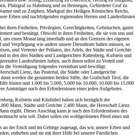
ben, Pfalzgraf zu Habsburg und zu Hennegau, Gefürsteter Graf zu
 zu Namur und zu Zutphen, Markgraf des Heiligen Römischen Reichs,
unsere Erben und nachfolgenden regierenden Herren und Landesfürsten
ei ihren Freiheiten, Privilegien, Gerechtigkeiten, Gebräuchen, guten
ert und bestätigt. Obwohl in ihren Freiheiten, die sie von uns und
sind, uns einen Monat lang innerhalb und an den Grenzen des eigenen
ld und Verpflegung wie andere unsere Dienstleute halten müssen, so
ixen, und Vertreter der Prälaten, des Adels, der Städte und Gerichte
 und in den drei Städten und Landgerichten Rattenberg, Kufstein und
ierenden Landesfürsten haben, auch ihnen selbst zu Vorteil und
ür die Verteidigung folgendes vereinbart und bewilligt:
errschaft Lienz, das Pustertal, die Städte oder Landgerichte
nn werden die genannten beiden Stifte, die Grafschaft Tirol, die
lfe leisten und 1.000 bis 5.000, 5.000 bis 10.000, 10.000 bis 15.000
ere Amtsträger nach den Erfordernissen eines jeden Aufgebotes
tenberg, Kufstein und Kitzbühel haben sich bezüglich der
1.800 Mann, Städte und Gerichte 2.400 Mann, die Herrschaft Lienz
ann ergibt. Dieser Anschlag kann je nach den Erfordernissen des
tmacht sein soll. Dabei sollen ein wohlgerüstetes Pferd eines mit
 an der Etsch und im Gebirge zugesagt, das wir, unsere Erben und
n, entheben und sie mit ihrer Hilfe bei unserer Fürstlichen