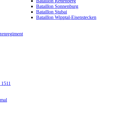
Bataillon Rettenberg
Bataillon Sonnenburg
Bataillon Stubai
Bataillon Wipptal-Eisenstecken
tzenregiment
n 1511
kmal