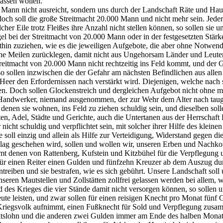
assen wollen.
nn nicht ausreicht, sondern uns durch der Landschaft Räte und Hauptl
och soll die große Streitmacht 20.000 Mann und nicht mehr sein. Jede
her Eile trotz Fleißes ihre Anzahl nicht stellen können, so sollen sie
 bei der Streitmacht von 20.000 Mann oder in der festgesetzten Stärke
rthin zuziehen, wie es die jeweiligen Aufgebote, die aber ohne Notwend
tsche Meilen zurücklegen, damit nicht aus Ungehorsam Länder und Leut
reitmacht von 20.000 Mann nicht rechtzeitig ins Feld kommt, und der G
so sollen inzwischen die der Gefahr am nächsten Befindlichen aus alle
er den Erfordernissen nach verstärkt wird. Diejenigen, welche nach s
den. Doch sollen Glockenstreich und dergleichen Aufgebot nicht ohne 
h Handwerker, niemand ausgenommen, der zur Wehr dem Alter nach taug
 denen sie wohnen, ins Feld zu ziehen schuldig sein, und dieselben sol
ten, Adel, Städte und Gerichte, auch die Untertanen aus der Herrschaft 
t schuldig und verpflichtet sein, mit solcher ihrer Hilfe des klein
fe soll einzig und allein als Hilfe zur Verteidigung, Widerstand gege
hlag geschehen wird, sollen und wollen wir, unseren Erben und Nach
t denen von Rattenberg, Kufstein und Kitzbühel für die Verpflegung un
ür einen Reiter einen Gulden und fünfzehn Kreuzer ab dem Auszug dur
reiben und sie bestrafen, wie es sich gebührt. Unsere Landschaft sol
 unseren Mautstellen und Zollstätten zollfrei gelassen werden bei allem
des Krieges die vier Stände damit nicht versorgen können, so sollen 
te leisten, und zwar sollen für einen reisigen Knecht pro Monat fünf
Kriegsvolk aufnimmt, einen Fußknecht für Sold und Verpflegung zusam
tslohn und die anderen zwei Gulden immer am Ende des halben Monats