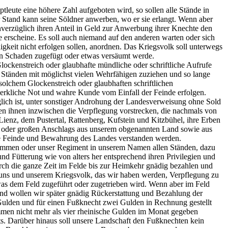
eute eine höhere Zahl aufgeboten wird, so sollen alle Stände in
r Stand kann seine Söldner anwerben, wo er sie erlangt. Wenn aber
 unverzüglich ihren Anteil in Geld zur Anwerbung ihrer Knechte den
 erscheine. Es soll auch niemand auf den anderen warten oder sich
igkeit nicht erfolgen sollen, anordnen. Das Kriegsvolk soll unterwegs
en Schaden zugefügt oder etwas versäumt werde.
lockenstreich oder glaubhafte mündliche oder schriftliche Aufrufe
n Ständen mit möglichst vielen Wehrfähigen zuziehen und so lange
olchem Glockenstreich oder glaubhaften schriftlichen
merkliche Not und wahre Kunde vom Einfall der Feinde erfolgen.
lich ist, unter sonstiger Androhung der Landesverweisung ohne Sold
len ihnen inzwischen die Verpflegung vorstrecken, die nachmals von
Lienz, dem Pustertal, Rattenberg, Kufstein und Kitzbühel, ihre Erben
en oder großen Anschlags aus unserem obgenannten Land sowie aus
n die Feinde und Bewahrung des Landes verstanden werden.
kommen oder unser Regiment in unserem Namen allen Ständen, dazu
d Fütterung wie von alters her entsprechend ihren Privilegien und
ch die ganze Zeit im Felde bis zur Heimkehr gnädig bezahlen und
l uns und unserem Kriegsvolk, das wir haben werden, Verpflegung zu
, was dem Feld zugeführt oder zugetrieben wird. Wenn aber im Feld
und wollen wir später gnädig Rückerstattung und Bezahlung der
 Gulden und für einen Fußknecht zwei Gulden in Rechnung gestellt
men nicht mehr als vier rheinische Gulden im Monat gegeben
. Darüber hinaus soll unsere Landschaft den Fußknechten kein